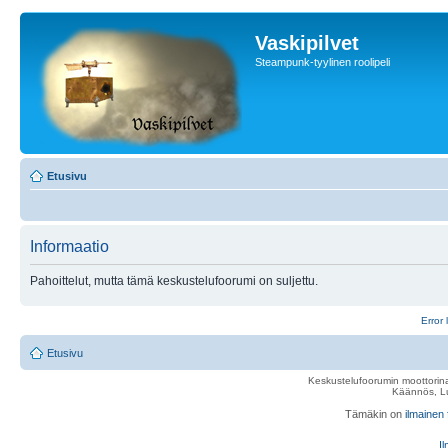
Vaskipilvet
Steampunk-tyylinen roolipeli
Etusivu
Informaatio
Pahoittelut, mutta tämä keskustelufoorumi on suljettu.
Error 
Etusivu
Keskustelufoorumin moottorina
Käännös, Lu
Tämäkin on
ilmainen
Il